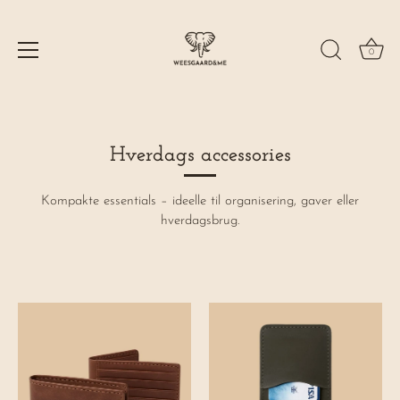
0
Hop
til
indhold
Hverdags accessories
Kompakte essentials – ideelle til organisering, gaver eller
hverdagsbrug.